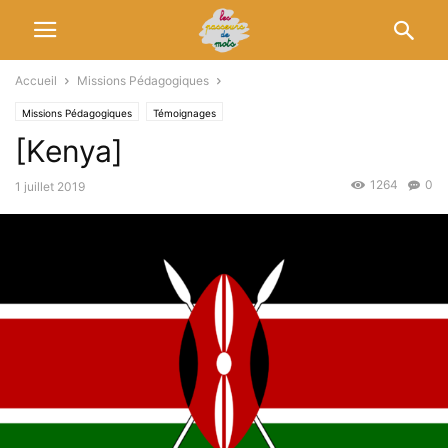
Accueil
Missions Pédagogiques
Missions Pédagogiques
Témoignages
[Kenya]
1264
0
1 juillet 2019