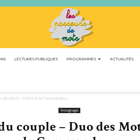
ONS
LECTURES PUBLIQUES
PROGRAMMES
ACTUALITÉS
Les
o des Mots – Pedro et le Commandeur
Passeurs
Témoignages
du couple – Duo des Mot