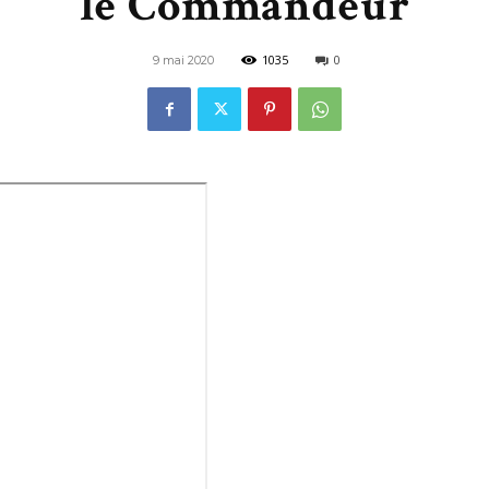
le Commandeur
de
1035
0
9 mai 2020
Mots